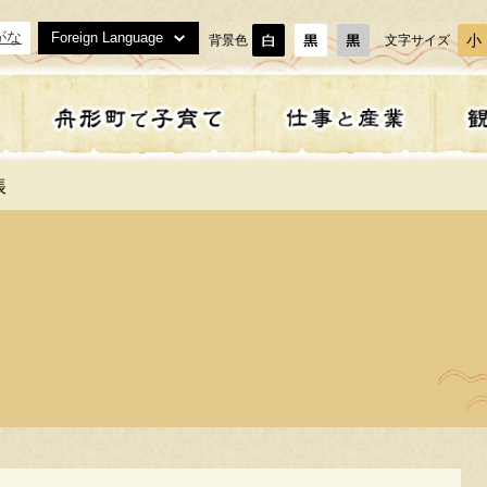
がな
Foreign Language
小
背景色
文字サイズ
帳
まい
齢者・障がい者支援
育
域貢献活動
ぶ・体験
策・計画
戸籍・住民票・証明書等
福祉
子どもとお母さんの健診
事業者の方へ
泊まる
補助金一覧
等
下水道
形町農業委員会
座・教室
うこそ舟形町へ
ごみ・リサイクル
農林漁業
特産品
地域おこし協力隊
校・教育
舟形町教育委員会
住・定住
政
交通安全
オープンデータ
形町の子育て施設
必要な手続き
合タクシー・交通
マイナンバー制度