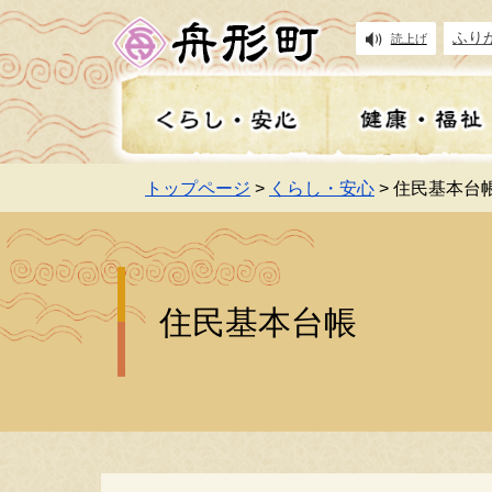
ふり
読上げ
トップページ
>
くらし・安心
> 住民基本台
住民基本台帳
健康
妊娠・出産
入札情報
イベント・祭り
広報
住
高
保
地
遊
施
事前の備え・防災・防犯
補助金・給付金
お知らせ
町長の部屋
上
舟
講
よ
住民基本台帳
食育・学校給食
学
税金
インターンシップ支援事
職員採用・給与
移
財
子育て手当・助成金
業
舟
除雪・排雪・融雪
乗