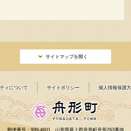
サイトマップを開く
ティ
について
サイトポリシー
個人情報保護
郵便番号：999-4601
山形県最上郡舟形町舟形263番地