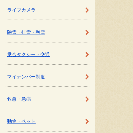
ライブカメラ
除雪・排雪・融雪
乗合タクシー・交通
マイナンバー制度
救急・急病
動物・ペット