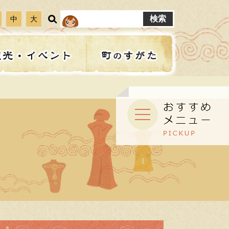
イ
ト
中
大
内
検
索
保険・年金
子育て講座
公共工事
見る
選挙
お知らせ
建設工事
フォトコンテスト
パブリックコメント
子育てを応援します
ライブカメラ
ふながたマップ
ひとり親家庭支援
救急・急病