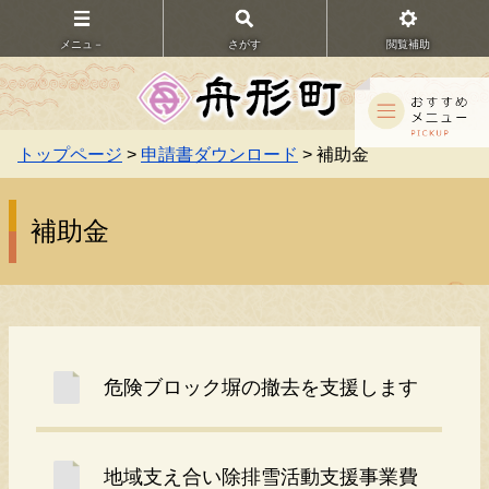
メニュ－
さがす
閲覧補助
トップページ
>
申請書ダウンロード
> 補助金
補助金
危険ブロック塀の撤去を支援します
地域支え合い除排雪活動支援事業費