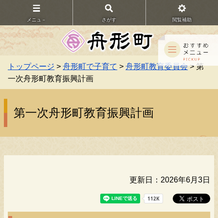
メニュ－
さがす
閲覧補助
トップページ
>
舟形町で子育て
>
舟形町教育委員会
> 第
一次舟形町教育振興計画
第一次舟形町教育振興計画
更新日：2026年6月3日