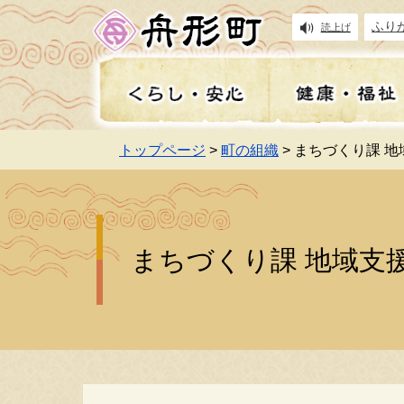
ふり
読上げ
トップページ
>
町の組織
> まちづくり課 
住民基本台帳
健康
妊娠・出産
入札情報
イベント・祭り
広報
住
高
保
地
遊
施
事前の備え・防災・防犯
補助金・給付金
お知らせ
町長の部屋
上
舟
講
よ
まちづくり課 地域支
食育・学校給食
学
税金
インターンシップ支援事
職員採用・給与
移
財
子育て手当・助成金
業
舟
除雪・排雪・融雪
乗