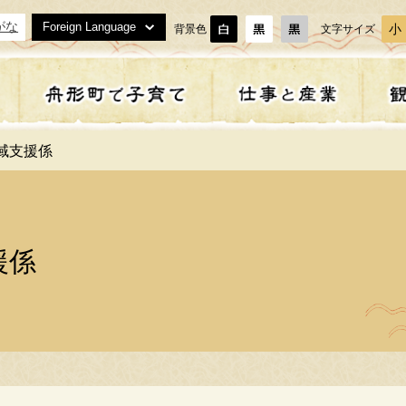
がな
Foreign Language
小
背景色
文字サイズ
地域支援係
まい
齢者・障がい者支援
育
域貢献活動
ぶ・体験
策・計画
戸籍・住民票・証明書等
福祉
子どもとお母さんの健診
事業者の方へ
泊まる
補助金一覧
等
下水道
形町農業委員会
座・教室
うこそ舟形町へ
ごみ・リサイクル
農林漁業
特産品
地域おこし協力隊
援係
校・教育
舟形町教育委員会
住・定住
政
交通安全
オープンデータ
形町の子育て施設
必要な手続き
合タクシー・交通
マイナンバー制度