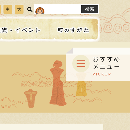
ト
中
大
内
検
索
保険・年金
子育て講座
公共工事
見る
選挙
お知らせ
建設工事
フォトコンテスト
パブリックコメント
子育てを応援します
ライブカメラ
ふながたマップ
ひとり親家庭支援
救急・急病