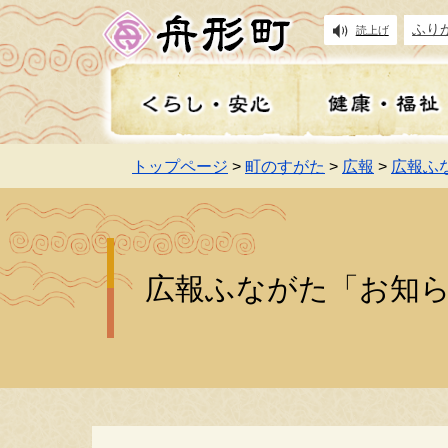
ふり
読上げ
トップページ
>
町のすがた
>
広報
>
広報ふ
住民基本台帳
健康
妊娠・出産
入札情報
イベント・祭り
広報
住
高
保
地
遊
施
事前の備え・防災・防犯
補助金・給付金
お知らせ
町長の部屋
上
舟
講
よ
広報ふながた「お知ら
食育・学校給食
学
税金
インターンシップ支援事
職員採用・給与
移
財
子育て手当・助成金
業
舟
除雪・排雪・融雪
乗