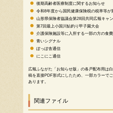
後期高齢者医療制度に関するお知らせ
令和8年度から国民健康保険税の税率等が
山形県保険者協議会第28回共同広報キャ
第7回最上小国川鮎釣り甲子園大会
介護保険施設等に入所する一部の方の食費
青いシグナル
ぽっぽ舎通信
にこにこ通信
広報ふながた「お知らせ版」の各戸配布用は白
稿を直接PDF形式にしたため、一部カラーで
あります。
関連ファイル