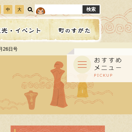
ト
中
大
内
検
索
月26日号
保険・年金
子育て講座
公共工事
見る
選挙
お知らせ
建設工事
フォトコンテスト
パブリックコメント
子育てを応援します
ライブカメラ
ふながたマップ
ひとり親家庭支援
救急・急病