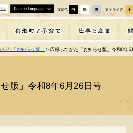
がな
Foreign Language
小
背景色
文字サイズ
ながた「お知らせ版」
> 広報ふながた「お知らせ版」令和8年6
まい
齢者・障がい者支援
育
域貢献活動
ぶ・体験
策・計画
戸籍・住民票・証明書等
福祉
子どもとお母さんの健診
事業者の方へ
泊まる
補助金一覧
等
下水道
形町農業委員会
座・教室
うこそ舟形町へ
ごみ・リサイクル
農林漁業
特産品
地域おこし協力隊
せ版」令和8年6月26日号
校・教育
舟形町教育委員会
住・定住
政
交通安全
オープンデータ
形町の子育て施設
必要な手続き
合タクシー・交通
マイナンバー制度