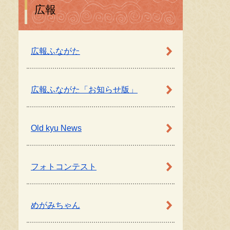
広報
広報ふながた
広報ふながた「お知らせ版」
Old kyu News
フォトコンテスト
めがみちゃん